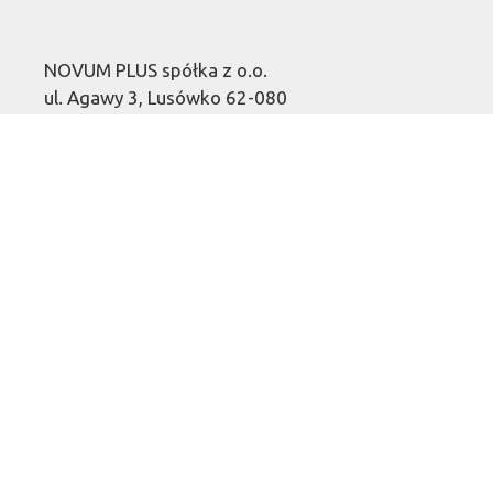
NOVUM PLUS spółka z o.o.
ul. Agawy 3, Lusówko 62-080
KRS: 0000206401
NIP: 618-19-90-215
REGON: 251620870
Kapitał zakładowy: 1 700 000,00 zł
opłacony w całości.
SZYBKI KONTAKT
502 472 472